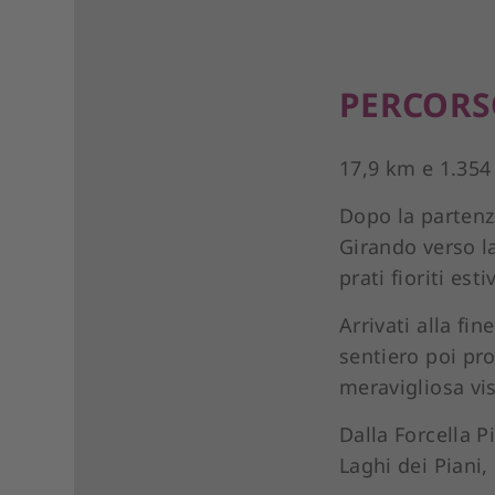
PERCOR
17,9 km e 1.354 
Dopo la partenza
Girando verso la
prati fioriti esti
Arrivati alla fin
sentiero poi pr
meravigliosa vis
Dalla Forcella P
Laghi dei Piani,