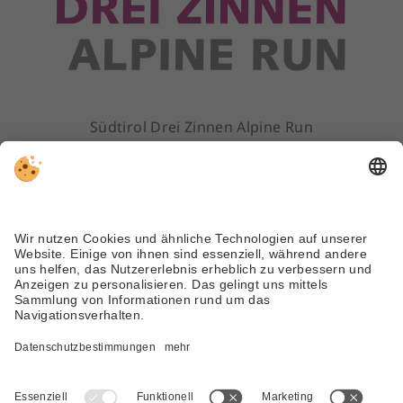
Südtirol Drei Zinnen Alpine Run
ALV Sextner Dolomiten
Dolomitenstr. 45 | 39030 Sexten (BZ)
Tel. +39 0474 710310
info@dreizinnenlauf.com