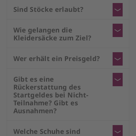
Nebel oder Schlechtwetter wird die
getätigt werden.
Sind Stöcke erlaubt?
Ersatzstrecke auf den Helm gelaufen um
Stöcke sind nicht erlaubt.
absolute Sicherheit für die Teilnehmer
gewährleisten zu können.
Wie gelangen die
Kleidersäcke zum Ziel?
Die Kleidersäcke werden per Hubschrauber
ins Ziel gebracht.
Wer erhält ein Preisgeld?
Preisgeld ist für die ersten 10 Herren und 10
Damen der Gesamtwertung vorgesehen.
Gibt es eine
Rückerstattung des
Startgeldes bei Nicht-
Teilnahme? Gibt es
Ausnahmen?
Rückerstattung des Startgeldes gibt es nur
bei Abschluss einer entsprechenden
Welche Schuhe sind
Versicherung.