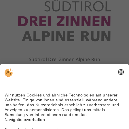
Südtirol Drei Zinnen Alpine Run
ALV Sextner Dolomiten
Dolomitenstr. 45 | 39030 Sexten (BZ)
Tel. +39 0474 710310
info@dreizinnenlauf.com