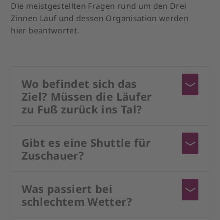
Die meistgestellten Fragen rund um den Drei
Zinnen Lauf und dessen Organisation werden
hier beantwortet.
Wo befindet sich das
Ziel? Müssen die Läufer
zu Fuß zurück ins Tal?
Das Ziel befindet sich bei der Drei Zinnen
Hütte auf 2.405 m.ü.M.. Die Läufer/innen
Gibt es eine Shuttle für
müssen zu Fuß zurück ins Tal.
Zuschauer?
Für Zuschauer gibt es eine Shuttle, wobei
auch hier noch eine kurze Strecke zu Fuß zu
Was passiert bei
bewältigen ist, um in den Zielbereich zu
schlechtem Wetter?
gelangen (1,5 Std.)
Das Rennen findet bei jedem Wetter statt. Bei
Reservierungen können unter
info@sexten.it