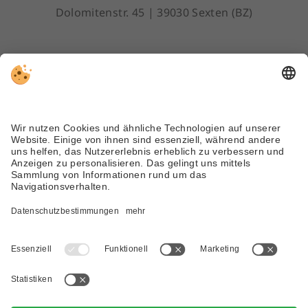
Dolomitenstr. 45 | 39030 Sexten (BZ)
Tel. +39 0474 710310
info@dreizinnenlauf.com
WETTER
WEBCAM